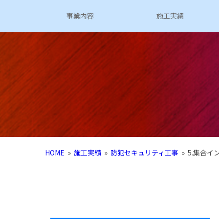
事業内容
施工実績
HOME
»
施工実績
»
防犯セキュリティ工事
»
5.集合イ