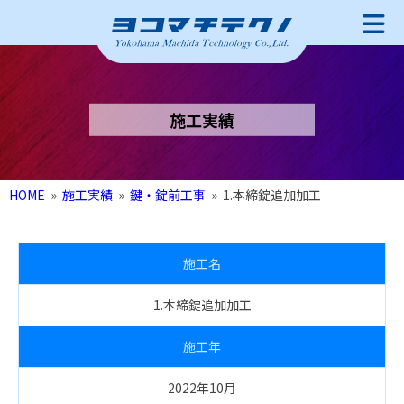
施工実績
HOME
»
施工実績
»
鍵・錠前工事
»
1.本締錠追加加工
施工名
1.本締錠追加加工
施工年
2022年10月